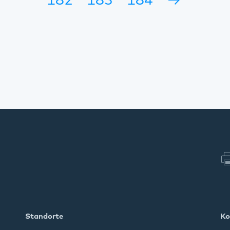
182
183
184
→
Standorte
Ko