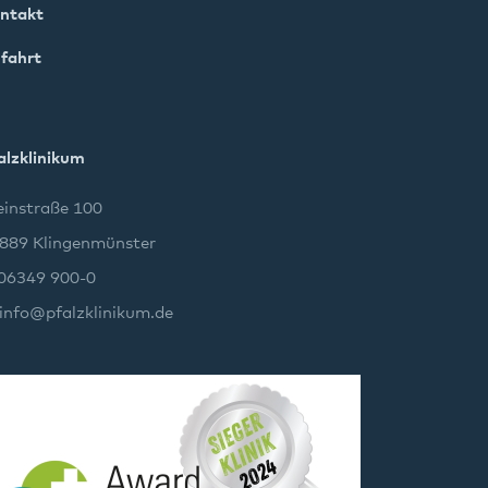
ntakt
fahrt
alzklinikum
instraße 100
889 Klingenmünster
 06349 900-0
info
@
pfalzklinikum.de