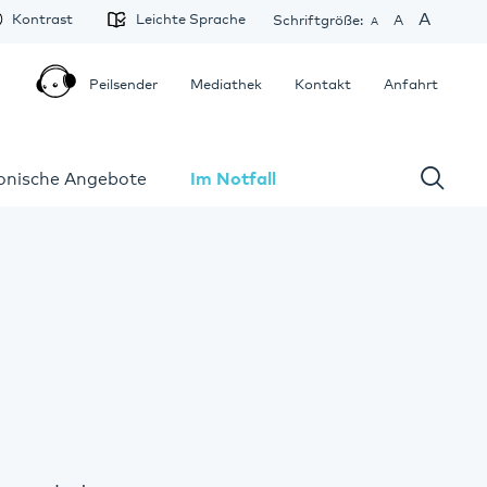
A
Kontrast
Leichte Sprache
Schriftgröße:
A
A
Peilsender
Mediathek
Kontakt
Anfahrt
fonische Angebote
Im Notfall