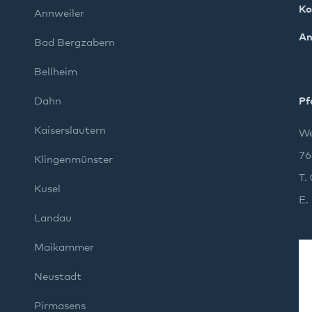
Ko
Annweiler
An
Bad Bergzabern
Bellheim
Dahn
Pf
Kaiserslautern
We
76
Klingenmünster
T.
Kusel
E.
Landau
Maikammer
Neustadt
Pirmasens