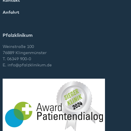
Kontakt
Anfahrt
Pfalzklinikum
Weinstraße 100
76889 Klingenmünster
T. 06349 900-0
E.
info
@
pfalzklinikum.de