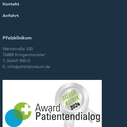
Kontakt
Anfahrt
Pfalzklinikum
Weinstraße 100
76889 Klingenmünster
T. 06349 900-0
E.
info
@
pfalzklinikum.de