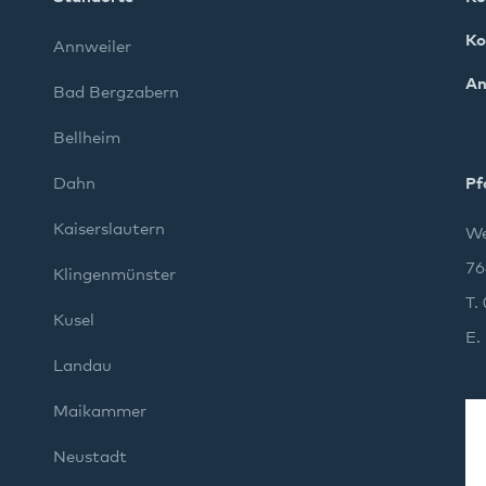
Ko
Annweiler
An
Bad Bergzabern
Bellheim
Dahn
Pf
Kaiserslautern
We
76
Klingenmünster
T.
Kusel
E.
Landau
Maikammer
Neustadt