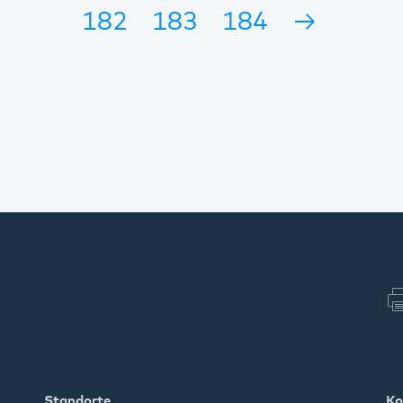
182
183
184
→
Standorte
Ko