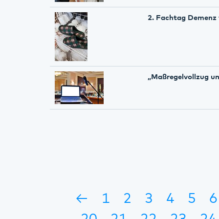
2. Fachtag Demenz f
„Maßregelvollzug un
←
1
2
3
4
5
6