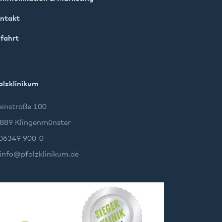
ntakt
fahrt
alzklinikum
instraße 100
889 Klingenmünster
 06349 900-0
info
@
pfalzklinikum.de