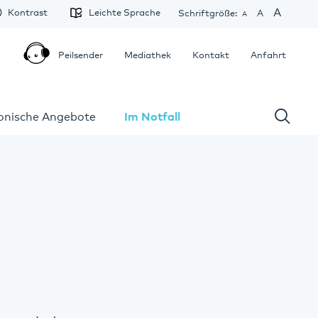
A
Kontrast
Leichte Sprache
Schriftgröße:
A
A
Peilsender
Mediathek
Kontakt
Anfahrt
fonische Angebote
Im Notfall