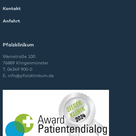
Kontakt
Anfahrt
Pfalzklinikum
Weinstraße 100
76889 Klingenmünster
T. 06349 900-0
E.
info
@
pfalzklinikum.de