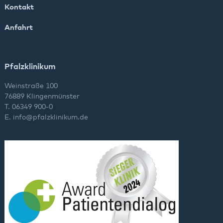
Kontakt
Anfahrt
Pfalzklinikum
Weinstraße 100
76889 Klingenmünster
T. 06349 900-0
E.
info
@
pfalzklinikum.de