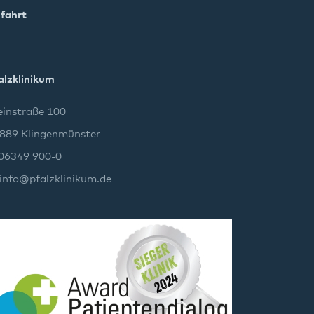
fahrt
alzklinikum
instraße 100
889 Klingenmünster
 06349 900-0
info
@
pfalzklinikum.de