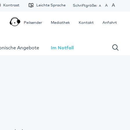
A
Kontrast
Leichte Sprache
Schriftgröße:
A
A
Peilsender
Mediathek
Kontakt
Anfahrt
fonische Angebote
Im Notfall