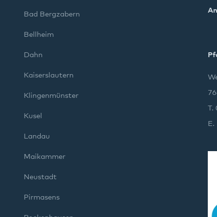
An
Bad Bergzabern
Bellheim
Dahn
Pf
Kaiserslautern
We
76
Klingenmünster
T.
Kusel
E.
Landau
Maikammer
Neustadt
Pirmasens