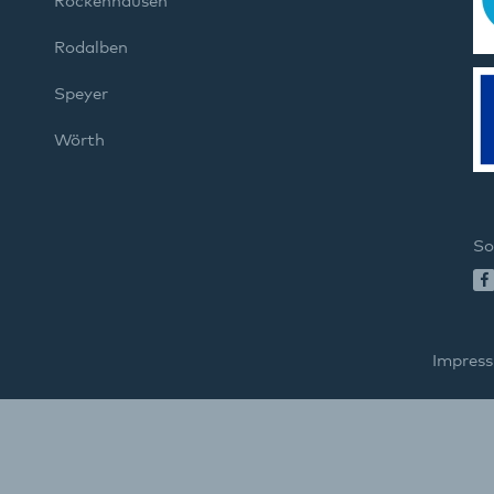
Rockenhausen
Rodalben
Speyer
Wörth
So
Impres