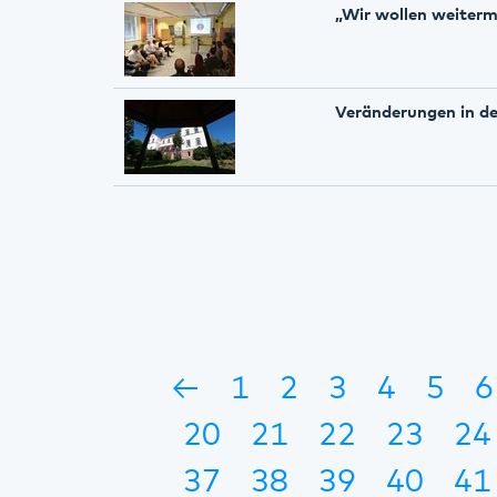
„Wir wollen weiter
Veränderungen in de
←
1
2
3
4
5
6
20
21
22
23
24
37
38
39
40
41