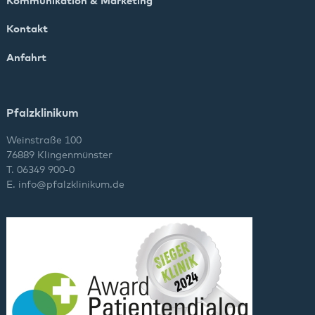
Kommunikation & Marketing
Kontakt
Anfahrt
Pfalzklinikum
Weinstraße 100
76889 Klingenmünster
T. 06349 900-0
E.
info
@
pfalzklinikum.de