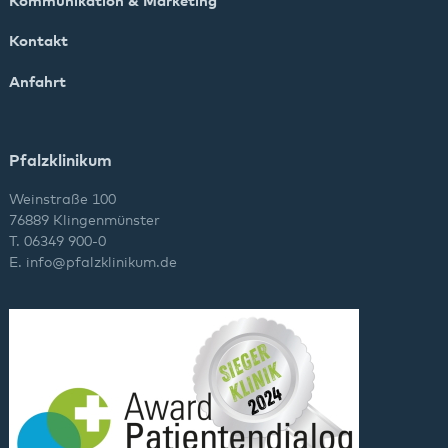
Kommunikation & Marketing
Kontakt
Anfahrt
Pfalzklinikum
Weinstraße 100
76889 Klingenmünster
T. 06349 900-0
E.
info
@
pfalzklinikum.de