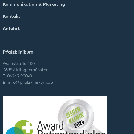
Kommunikation & Marketing
Kontakt
Anfahrt
Pfalzklinikum
Weinstraße 100
76889 Klingenmünster
T. 06349 900-0
E.
info
@
pfalzklinikum.de