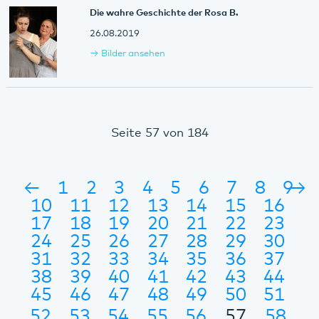
Die wahre Geschichte der Rosa B.
26.08.2019
Bilder ansehen
Seite 57 von 184
←
1
2
3
4
5
6
7
8
9
→
10
11
12
13
14
15
16
17
18
19
20
21
22
23
24
25
26
27
28
29
30
31
32
33
34
35
36
37
38
39
40
41
42
43
44
45
46
47
48
49
50
51
52
53
54
55
56
57
58