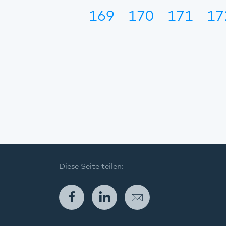
169
170
171
17
Diese Seite teilen:
Facebook
LinkedIn
E-Mail