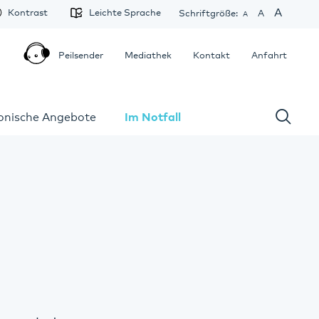
A
Kontrast
Leichte Sprache
Schriftgröße:
A
A
Peilsender
Mediathek
Kontakt
Anfahrt
fonische Angebote
Im Notfall