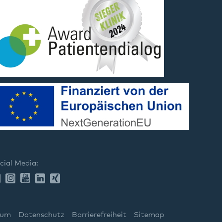
cial Media:
sum
Datenschutz
Barrierefreiheit
Sitemap