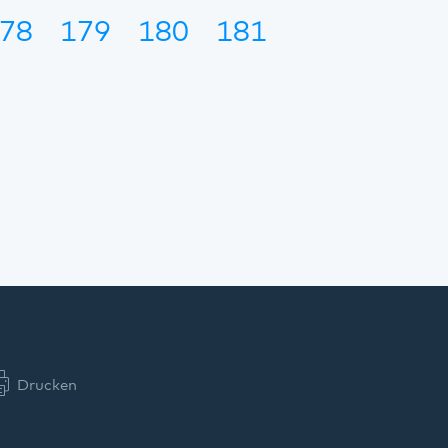
78
179
180
181
Drucken