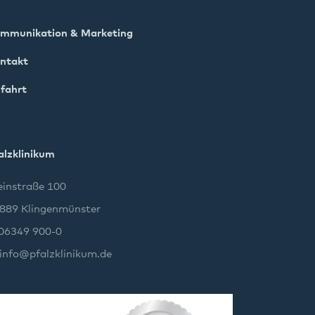
mmunikation & Marketing
ntakt
fahrt
alzklinikum
instraße 100
889 Klingenmünster
 06349 900-0
info
@
pfalzklinikum.de