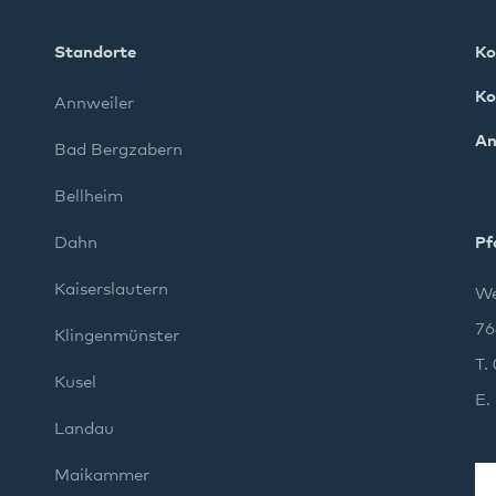
Standorte
Ko
Ko
Annweiler
An
Bad Bergzabern
Bellheim
Dahn
Pf
Kaiserslautern
We
76
Klingenmünster
T.
Kusel
E.
Landau
Maikammer