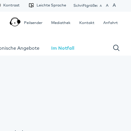
A
Kontrast
Leichte Sprache
Schriftgröße:
A
A
Peilsender
Mediathek
Kontakt
Anfahrt
fonische Angebote
Im Notfall