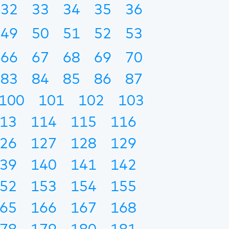
32
33
34
35
36
49
50
51
52
53
66
67
68
69
70
83
84
85
86
87
100
101
102
103
13
114
115
116
26
127
128
129
39
140
141
142
52
153
154
155
65
166
167
168