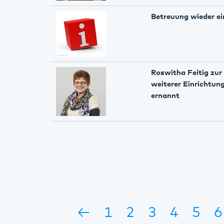
Betreuung wieder e
Roswitha Feitig zur
weiterer Einrichtun
ernannt
←
1
2
3
4
5
6