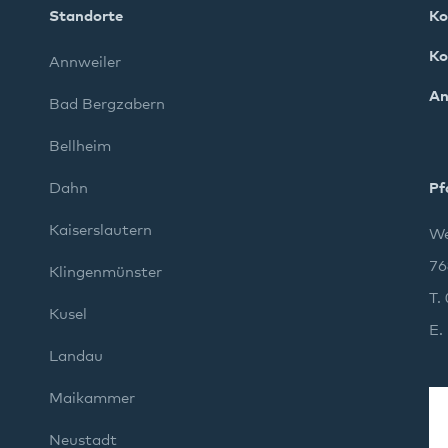
Standorte
Ko
Ko
Annweiler
An
Bad Bergzabern
Bellheim
Dahn
Pf
Kaiserslautern
We
76
Klingenmünster
T.
Kusel
E.
Landau
Maikammer
Neustadt