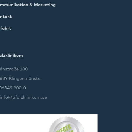
mmunikation & Marketing
ntakt
fahrt
alzklinikum
instraße 100
889 Klingenmünster
 06349 900-0
info
@
pfalzklinikum.de