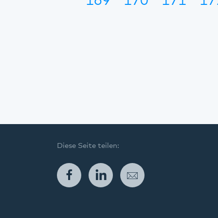
169
170
171
17
Diese Seite teilen:
Facebook
LinkedIn
E-Mail