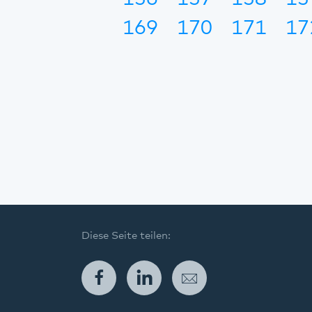
169
170
171
17
Diese Seite teilen:
Facebook
LinkedIn
E-Mail