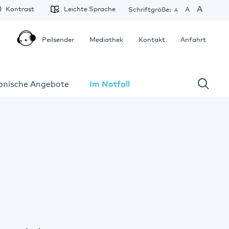
A
Kontrast
Leichte Sprache
Schriftgröße:
A
A
Peilsender
Mediathek
Kontakt
Anfahrt
fonische Angebote
Im Notfall