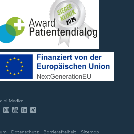
cial Media:
sum
Datenschutz
Barrierefreiheit
Sitemap