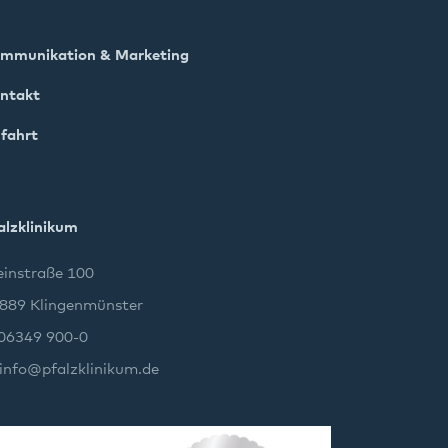
mmunikation & Marketing
ntakt
fahrt
alzklinikum
instraße 100
889 Klingenmünster
 06349 900-0
info
@
pfalzklinikum.de