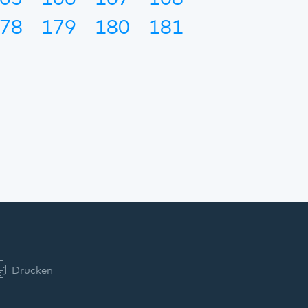
78
179
180
181
Drucken