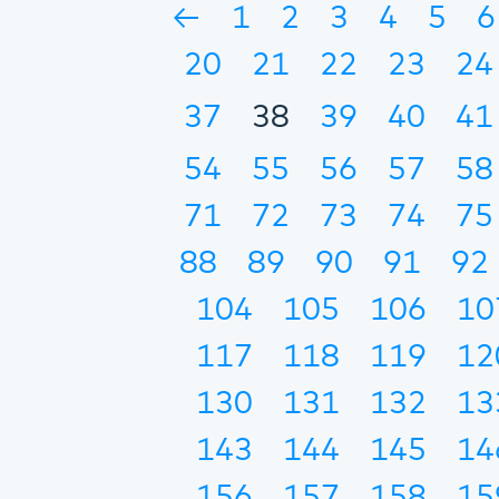
←
1
2
3
4
5
6
20
21
22
23
24
37
38
39
40
41
54
55
56
57
58
71
72
73
74
75
88
89
90
91
92
104
105
106
10
117
118
119
12
130
131
132
13
143
144
145
14
156
157
158
15