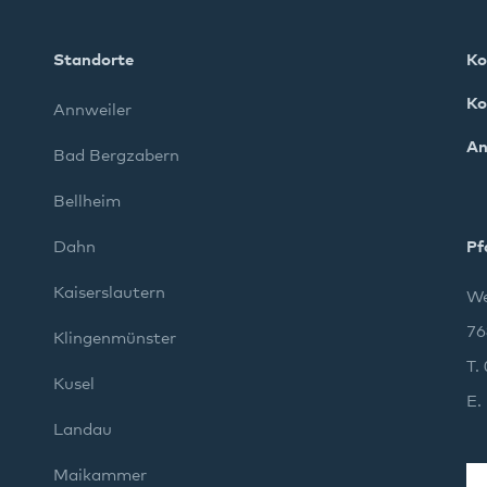
Standorte
Ko
Ko
Annweiler
An
Bad Bergzabern
Bellheim
Dahn
Pf
Kaiserslautern
We
76
Klingenmünster
T.
Kusel
E.
Landau
Maikammer