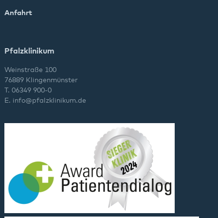
Anfahrt
Pfalzklinikum
Weinstraße 100
76889 Klingenmünster
T. 06349 900-0
E.
info
@
pfalzklinikum.de