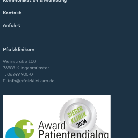
Kommunikation & Marketing
Kontakt
Anfahrt
Pfalzklinikum
Weinstraße 100
76889 Klingenmünster
T. 06349 900-0
E.
info
@
pfalzklinikum.de