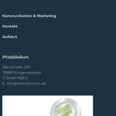
Kommunikation & Marketing
Kontakt
Anfahrt
Pfalzklinikum
Weinstraße 100
76889 Klingenmünster
T. 06349 900-0
E.
info
@
pfalzklinikum.de