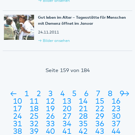
Bilder ansehen
Gut leben im Alter – Tagesstätte für Menschen
mit Demenz öffnet im Januar
24.11.2011
Bilder ansehen
Seite 159 von 184
←
1
2
3
4
5
6
7
8
9
→
10
11
12
13
14
15
16
17
18
19
20
21
22
23
24
25
26
27
28
29
30
31
32
33
34
35
36
37
38
39
40
41
42
43
44