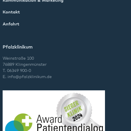
Kommunikation & Marketing
Kontakt
Anfahrt
Pfalzklinikum
Weinstraße 100
76889 Klingenmünster
T. 06349 900-0
E.
info
@
pfalzklinikum.de