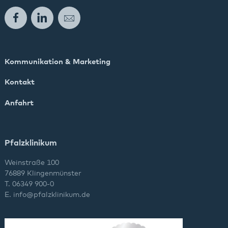
Facebook
LinkedIn
E-Mail
Kommunikation & Marketing
Kontakt
Anfahrt
Pfalzklinikum
Weinstraße 100
76889 Klingenmünster
T. 06349 900-0
E.
info
@
pfalzklinikum.de