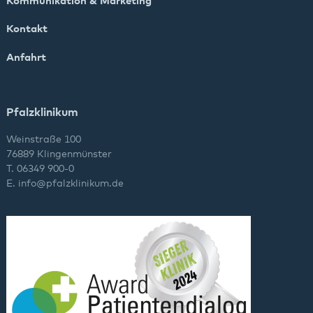
Kommunikation & Marketing
Kontakt
Anfahrt
Pfalzklinikum
Weinstraße 100
76889 Klingenmünster
T. 06349 900-0
E.
info
@
pfalzklinikum.de