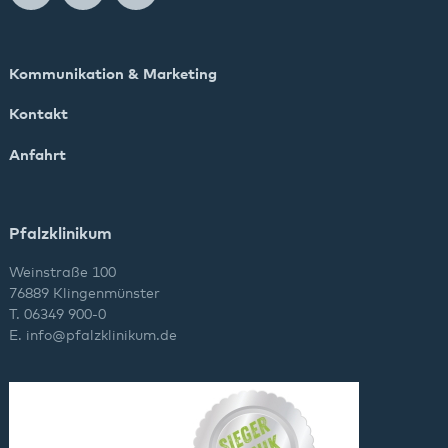
Kommunikation & Marketing
Kontakt
Anfahrt
Pfalzklinikum
Weinstraße 100
76889 Klingenmünster
T. 06349 900-0
E.
info
@
pfalzklinikum.de