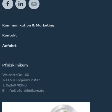
Facebook
LinkedIn
E-Mail
Kommunikation & Marketing
Kontakt
Anfahrt
Pfalzklinikum
Weinstraße 100
76889 Klingenmünster
T. 06349 900-0
E.
info
@
pfalzklinikum.de