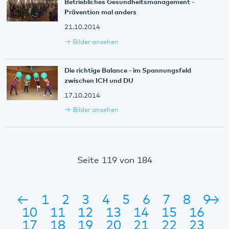
Betriebliches Gesundheitsmanagement -
Prävention mal anders
21.10.2014
Bilder ansehen
Die richtige Balance - im Spannungsfeld
zwischen ICH und DU
17.10.2014
Bilder ansehen
Seite 119 von 184
←
1
2
3
4
5
6
7
8
9
→
10
11
12
13
14
15
16
17
18
19
20
21
22
23