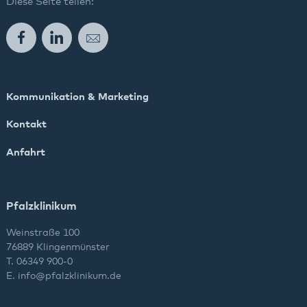
Diese Seite teilen:
Facebook
LinkedIn
E-Mail
Kommunikation & Marketing
Kontakt
Anfahrt
Pfalzklinikum
Weinstraße 100
76889 Klingenmünster
T. 06349 900-0
E.
info
@
pfalzklinikum.de