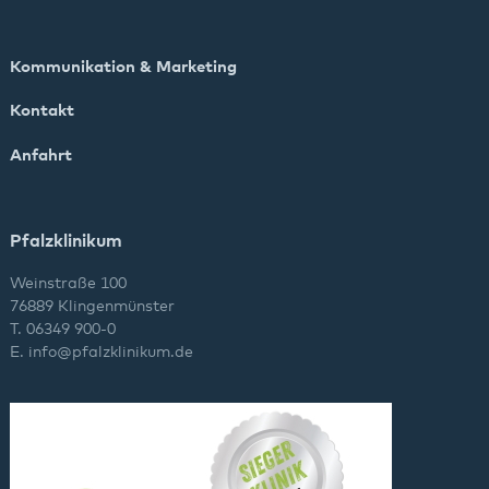
Kommunikation & Marketing
Kontakt
Anfahrt
Pfalzklinikum
Weinstraße 100
76889 Klingenmünster
T. 06349 900-0
E.
info
@
pfalzklinikum.de