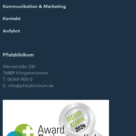
Kommunikation & Marketing
Kontakt
Anfahrt
Pfalzklinikum
Weinstraße 100
76889 Klingenmünster
T. 06349 900-0
E.
info
@
pfalzklinikum.de