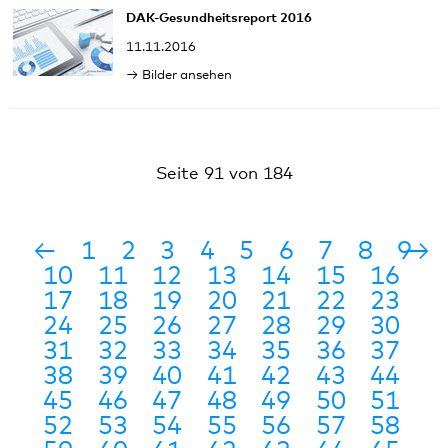
DAK-Gesundheitsreport 2016
11.11.2016
Bilder ansehen
Seite 91 von 184
←
1
2
3
4
5
6
7
8
9
→
10
11
12
13
14
15
16
17
18
19
20
21
22
23
24
25
26
27
28
29
30
31
32
33
34
35
36
37
38
39
40
41
42
43
44
45
46
47
48
49
50
51
52
53
54
55
56
57
58