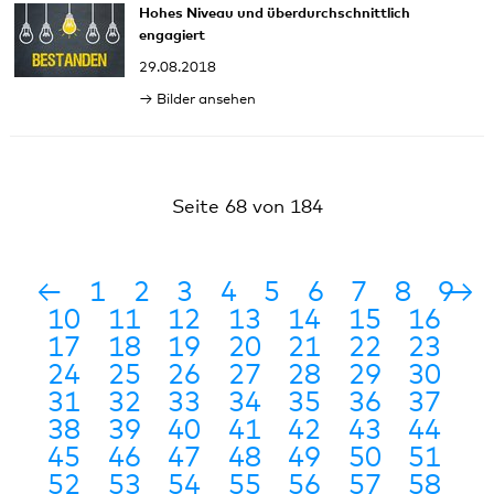
Hohes Niveau und überdurchschnittlich
engagiert
29.08.2018
Bilder ansehen
Seite 68 von 184
←
1
2
3
4
5
6
7
8
9
→
10
11
12
13
14
15
16
17
18
19
20
21
22
23
24
25
26
27
28
29
30
31
32
33
34
35
36
37
38
39
40
41
42
43
44
45
46
47
48
49
50
51
52
53
54
55
56
57
58