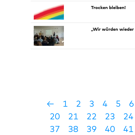
Trocken bleiben!
„Wir würden wieder
←
1
2
3
4
5
6
20
21
22
23
24
37
38
39
40
41