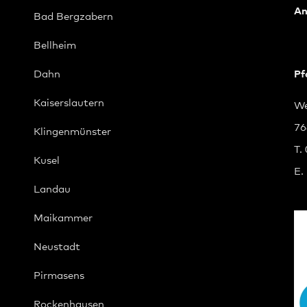
An
Bad Bergzabern
Bellheim
Dahn
Pf
Kaiserslautern
We
76
Klingenmünster
T.
Kusel
E.
Landau
Maikammer
Neustadt
Pirmasens
Rockenhausen