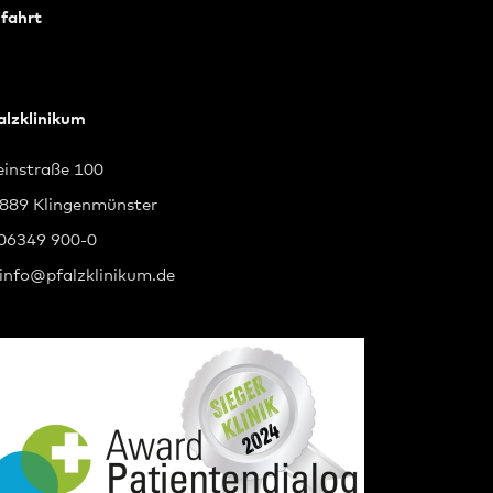
fahrt
alzklinikum
instraße 100
889 Klingenmünster
 06349 900-0
info
@
pfalzklinikum.de