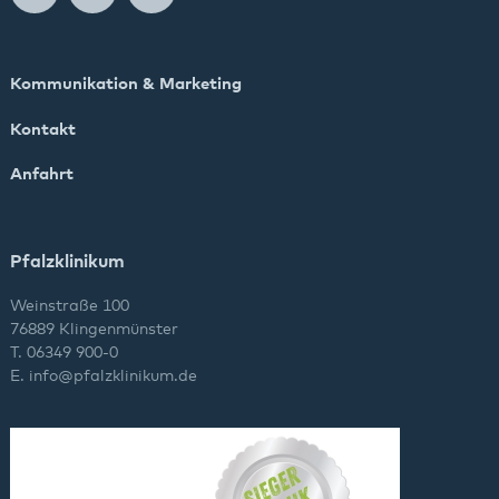
Kommunikation & Marketing
Kontakt
Anfahrt
Pfalzklinikum
Weinstraße 100
76889 Klingenmünster
T. 06349 900-0
E.
info
@
pfalzklinikum.de