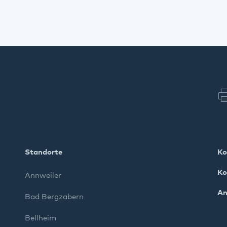
Standorte
Ko
Ko
Annweiler
An
Bad Bergzabern
Bellheim