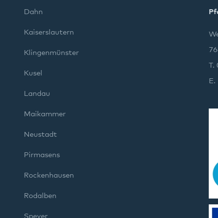
Dahn
Pf
Kaiserslautern
We
76
Klingenmünster
T.
Kusel
E.
Landau
Maikammer
Neustadt
Pirmasens
Rockenhausen
Rodalben
Speyer