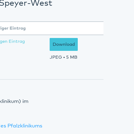
n Speyer-West
iger Eintrag
gen Eintrag
Download
JPEG
• 5 MB
klinikum) im
es Pfalzklinikums