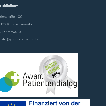
alzklinikum
instraße 100
889 Klingenmünster
 06349 900-0
info
@
pfalzklinikum.de