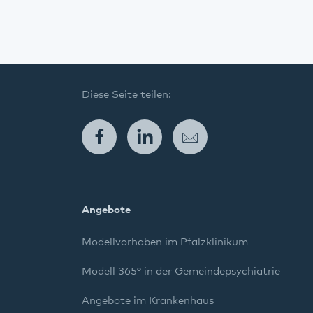
Diese Seite teilen:
Facebook
LinkedIn
E-Mail
Angebote
Modellvorhaben im Pfalzklinikum
Modell 365° in der Gemeindepsychiatrie
Angebote im Krankenhaus