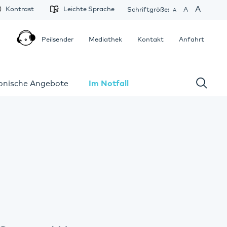
A
Kontrast
Leichte Sprache
Schriftgröße:
A
A
Peilsender
Mediathek
Kontakt
Anfahrt
fonische Angebote
Im Notfall