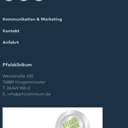
Kommunikation & Marketing
Kontakt
Anfahrt
Pfalzklinikum
Weinstraße 100
76889 Klingenmünster
T. 06349 900-0
E.
info
@
pfalzklinikum.de