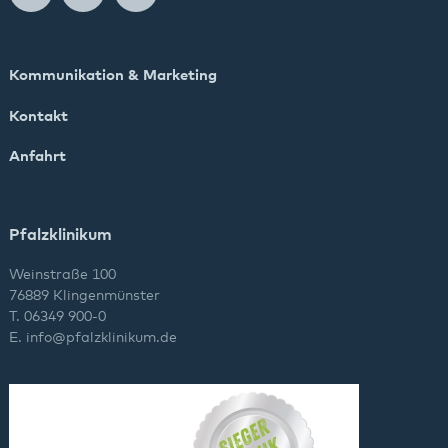
Kommunikation & Marketing
Kontakt
Anfahrt
Pfalzklinikum
Weinstraße 100
76889 Klingenmünster
T. 06349 900-0
E.
info
@
pfalzklinikum.de