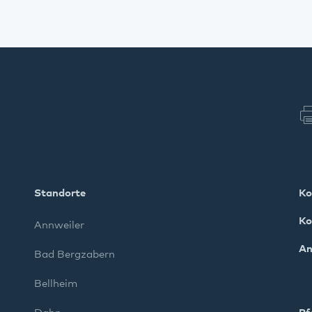
Standorte
Ko
Ko
Annweiler
An
Bad Bergzabern
Bellheim