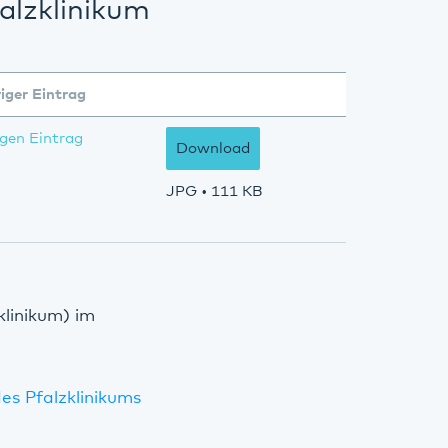
alzklinikum
iger Eintrag
gen Eintrag
Download
JPG
• 111 KB
klinikum) im
es Pfalzklinikums