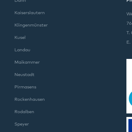
Dahn
Pf
Kaiserslautern
We
76
Klingenmünster
T.
Kusel
E.
Landau
Maikammer
Neustadt
Pirmasens
Rockenhausen
Rodalben
Speyer