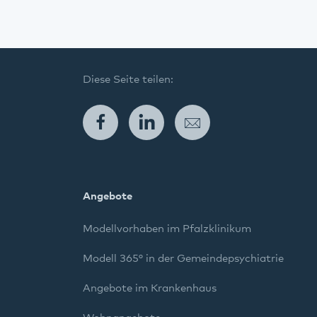
Diese Seite teilen:
Facebook
LinkedIn
E-Mail
Angebote
Modellvorhaben im Pfalzklinikum
Modell 365° in der Gemeindepsychiatrie
Angebote im Krankenhaus