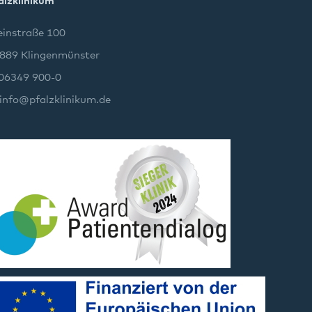
alzklinikum
instraße 100
889 Klingenmünster
 06349 900-0
info
@
pfalzklinikum.de