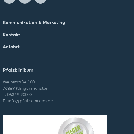
Kommunikation & Marketing
Kontakt
Anfahrt
Pfalzklinikum
Weinstraße 100
76889 Klingenmünster
T. 06349 900-0
E.
info
@
pfalzklinikum.de