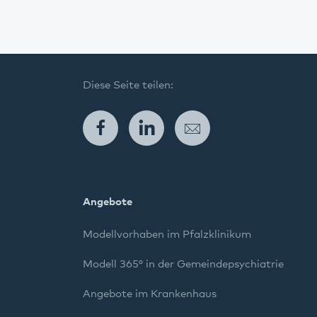
Diese Seite teilen:
Facebook
LinkedIn
E-Mail
Angebote
Modellvorhaben im Pfalzklinikum
Modell 365° in der Gemeindepsychiatrie
Angebote im Krankenhaus