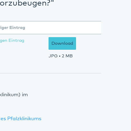
vorzubeugen?"
iger Eintrag
gen Eintrag
Download
JPG
• 2 MB
klinikum) im
es Pfalzklinikums