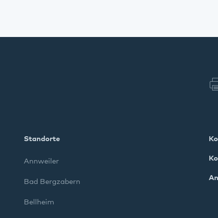
Standorte
Ko
Ko
Annweiler
An
Bad Bergzabern
Bellheim