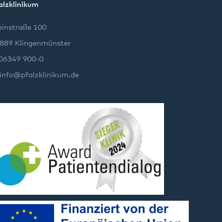
alzklinikum
instraße 100
889 Klingenmünster
 06349 900-0
info
@
pfalzklinikum.de