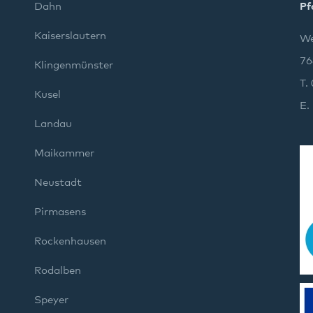
Dahn
Pf
Kaiserslautern
We
76
Klingenmünster
T.
Kusel
E.
Landau
Maikammer
Neustadt
Pirmasens
Rockenhausen
Rodalben
Speyer