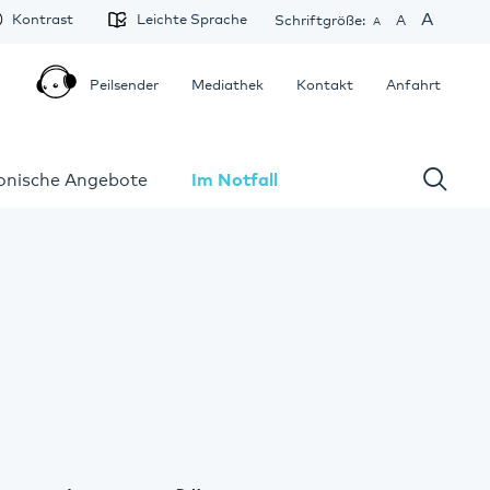
A
Kontrast
Leichte Sprache
Schriftgröße:
A
A
Peilsender
Mediathek
Kontakt
Anfahrt
fonische Angebote
Im Notfall