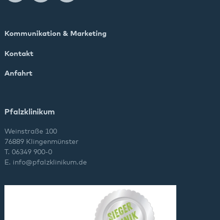
Kommunikation & Marketing
Kontakt
Anfahrt
Pfalzklinikum
Weinstraße 100
76889 Klingenmünster
T. 06349 900-0
E.
info
@
pfalzklinikum.de