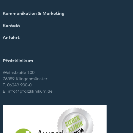
Kommunikation & Marketing
Kontakt
Anfahrt
Pfalzklinikum
Weinstraße 100
76889 Klingenmünster
T. 06349 900-0
E.
info
@
pfalzklinikum.de