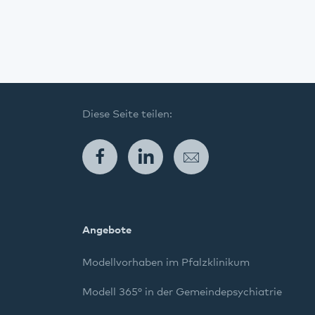
Diese Seite teilen:
Facebook
LinkedIn
E-Mail
Angebote
Modellvorhaben im Pfalzklinikum
Modell 365° in der Gemeindepsychiatrie