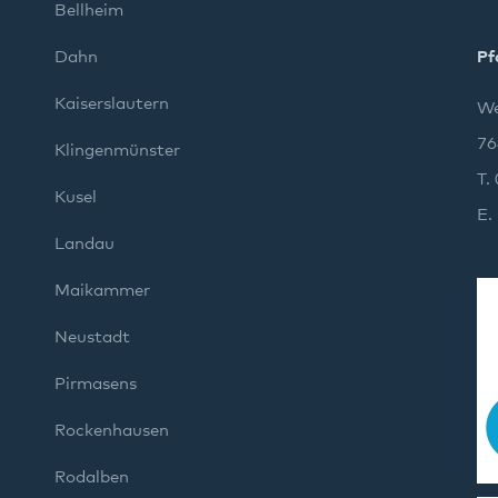
Bellheim
Dahn
Pf
Kaiserslautern
We
76
Klingenmünster
T.
Kusel
E.
Landau
Maikammer
Neustadt
Pirmasens
Rockenhausen
Rodalben