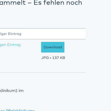
ammelt – Es fehlen noch
iger Eintrag
gen Eintrag
Download
JPG
• 137 KB
klinikum) im