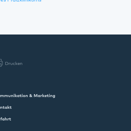
es Pfalzklinikums
Drucken
mmunikation & Marketing
ntakt
fahrt