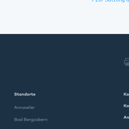
Zur Satzung d
Standorte
Ko
Ko
Annweiler
An
Bad Bergzabern