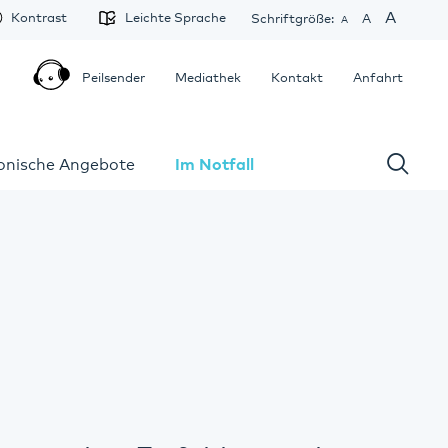
A
Kontrast
Leichte Sprache
Schriftgröße:
A
A
Peilsender
Mediathek
Kontakt
Anfahrt
fonische Angebote
Im Notfall