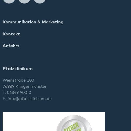
Kommunikation & Marketing
Kontakt
Anfahrt
Pfalzklinikum
Weinstraße 100
76889 Klingenmünster
T. 06349 900-0
E.
info
@
pfalzklinikum.de