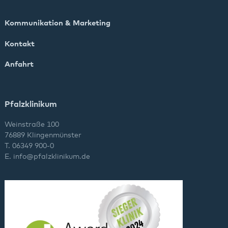
Kommunikation & Marketing
Kontakt
Anfahrt
Pfalzklinikum
Weinstraße 100
76889 Klingenmünster
T. 06349 900-0
E.
info
@
pfalzklinikum.de