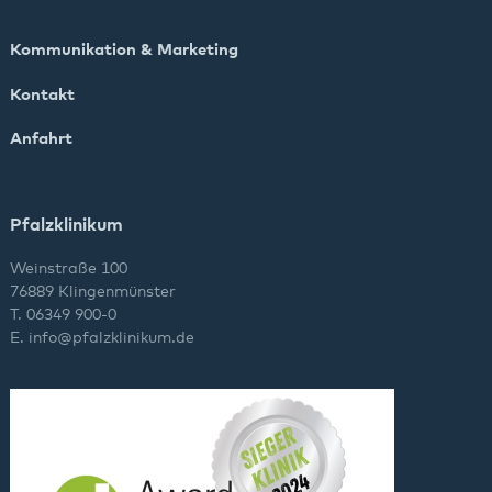
Kommunikation & Marketing
Kontakt
Anfahrt
Pfalzklinikum
Weinstraße 100
76889 Klingenmünster
T. 06349 900-0
E.
info
@
pfalzklinikum.de