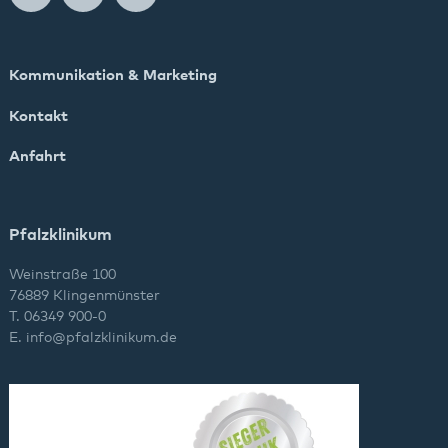
Kommunikation & Marketing
Kontakt
Anfahrt
Pfalzklinikum
Weinstraße 100
76889 Klingenmünster
T. 06349 900-0
E.
info
@
pfalzklinikum.de