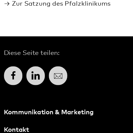
Pfalzklinikum
Weinstraße 100
76889 Klingenmünster
T. 06349 900-0
E.
info
@
pfalzklinikum.de