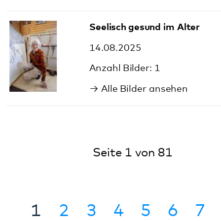
Seite 1 von 81
→
1
2
3
4
5
6
7
8
9
10
11
12
13
14
15
16
17
18
19
20
21
22
23
24
25
26
27
28
29
30
31
32
33
34
35
36
37
38
39
40
41
42
43
44
45
46
47
48
49
50
51
52
53
54
55
56
57
58
59
60
61
62
63
64
65
66
67
68