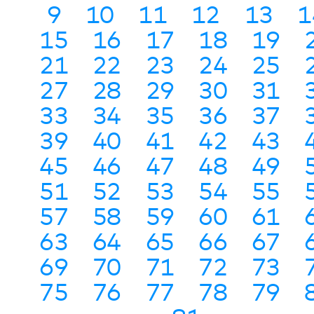
69
70
71
72
73
74
75
76
77
78
79
80
81
Die hier abgespeicherten Bilder dürfen unter
Angabe der Quelle (Pfalzklinikum) im Sinne der
Satzung des Pfalzklinikums und im
Zusammenhang mit einer Berichterstattung
über das Pfalzklinikum kostenfrei genutzt
werden.