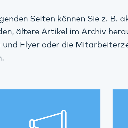
ressearchiv
Publikati