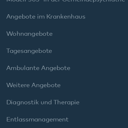
FAQ Maßregelvollzug
Stichworte A–Z