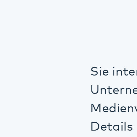
Sie interess
Unternehmen
Medienvertr
Details info
Auf den folgenden
herunterladen, äl
Broschüren und Fl