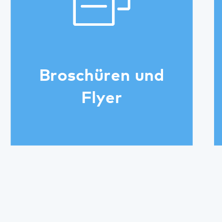
Diese Seite teilen:
Facebook
LinkedIn
E-Mail
Angebote
Modellvorhaben im Pfalzklinikum
Modell 365° in der Gemeindepsychiatrie