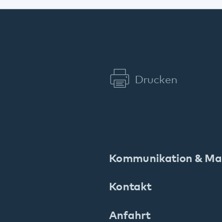
Pfalzklinikum
Weinstraße 100
76889 Klingenmünster
T. 06349 900-0
E.
info
@
pfalzklinikum.de