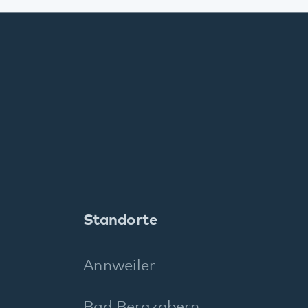
Bellheim
Dahn
Kaiserslautern
Klingenmünster
Kusel
Landau
Maikammer
Neustadt