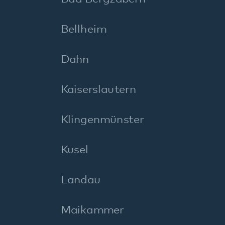
Pirmasens
Rockenhausen
Rodalben
Speyer
Wörth
I