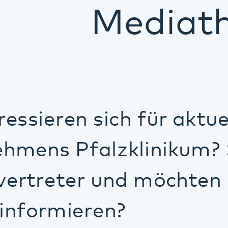
ieren sich für aktuelle Entw
s Pfalzklinikum? Sie sind
eter und möchten sich über
rmieren?
 Seiten können Sie z. B. aktuelle Press
tere Artikel im Archiv heraussuchen, sic
yer oder die Mitarbeiterzeitschrift des