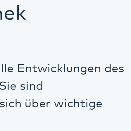
icklungen des
 wichtige
emitteilungen
h über Pressefotos,
 Pfalzklinikums