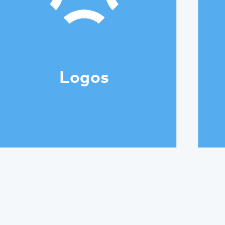
Standorte
Annweiler
Bad Bergzabern