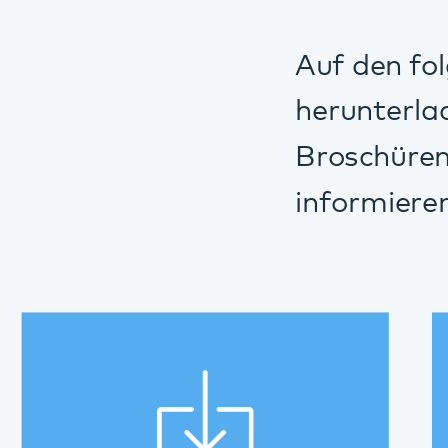
informieren.
Patienten-Info
P