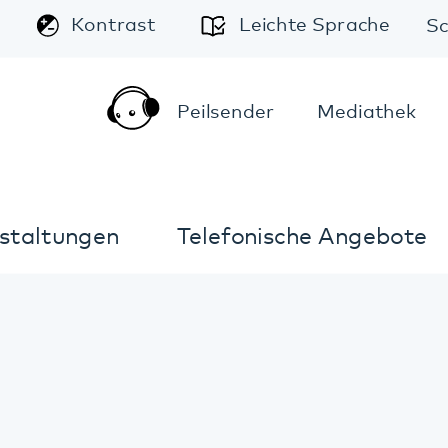
A
Leichte Sprache
Schriftgröße:
A
A
Peilsender
Mediathek
Kontakt
Anfahrt
Telefonische Angebote
Im Notfall