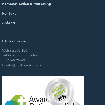
Kommunikation & Marketing
Kontakt
Anfahrt
Pfalzklinikum
Weinstraße 100
76889 Klingenmünster
T. 06349 900-0
E.
info
@
pfalzklinikum.de