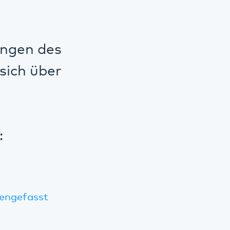
ungen des
sich über
:
engefasst