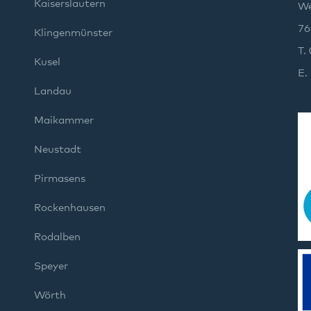
Kaiserslautern
We
76
Klingenmünster
T.
Kusel
E.
Landau
Maikammer
Neustadt
Pirmasens
Rockenhausen
Rodalben
Speyer
Wörth