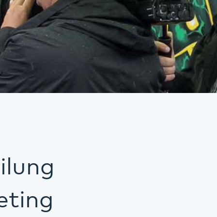
ilung
eting