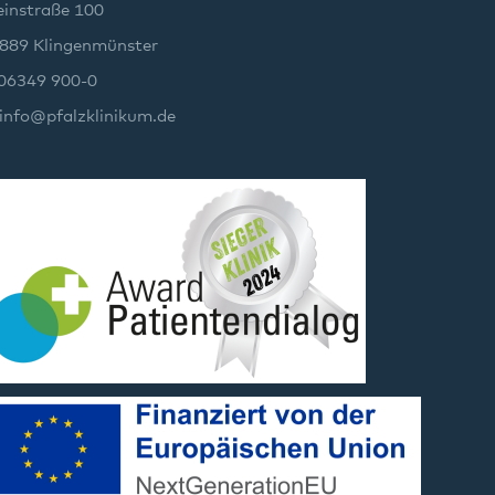
instraße 100
889 Klingenmünster
 06349 900-0
info
@
pfalzklinikum.de