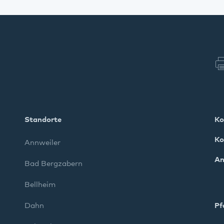
Standorte
Ko
Ko
Annweiler
An
Bad Bergzabern
Bellheim
Dahn
Pf