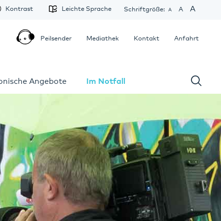
A
Kontrast
Leichte Sprache
Schriftgröße:
A
A
Peilsender
Mediathek
Kontakt
Anfahrt
fonische Angebote
Im Notfall