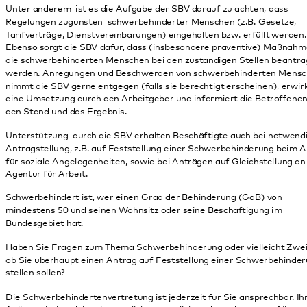
Tarifverträge, Dienstvereinbarungen) eingehalten bzw. erfüllt werden.
Ebenso sorgt die SBV dafür, dass (insbesondere präventive) Maßnahmen für
die schwerbehinderten Menschen bei den zuständigen Stellen beantragt
werden. Anregungen und Beschwerden von schwerbehinderten Menschen
nimmt die SBV gerne entgegen (falls sie berechtigt erscheinen), erwirkt ggf.
eine Umsetzung durch den Arbeitgeber und informiert die Betroffenen über
den Stand und das Ergebnis.
Unterstützung durch die SBV erhalten Beschäftigte auch bei notwendiger
Antragstellung, z.B. auf Feststellung einer Schwerbehinderung beim Amt
für soziale Angelegenheiten, sowie bei Anträgen auf Gleichstellung an die
Agentur für Arbeit.
Schwerbehindert ist, wer einen Grad der Behinderung (GdB) von
mindestens 50 und seinen Wohnsitz oder seine Beschäftigung im
Bundesgebiet hat.
Haben Sie Fragen zum Thema Schwerbehinderung oder vielleicht Zweifel,
ob Sie überhaupt einen Antrag auf Feststellung einer Schwerbehinderung
stellen sollen?
Die Schwerbehindertenvertretung ist jederzeit für Sie ansprechbar. Ihre
Anliegen behandeln wir natürlich vertraulich und werden nur auf Ihren
Wunsch aktiv.