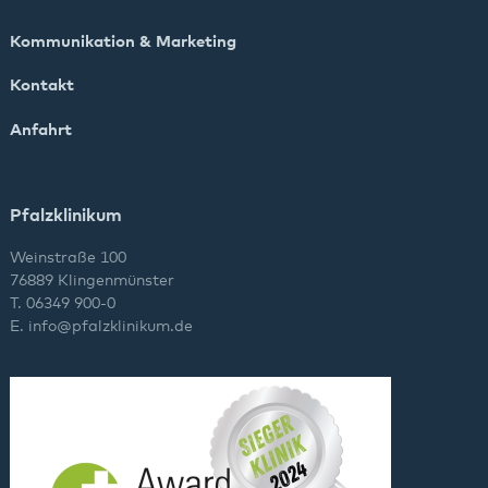
Kommunikation & Marketing
Kontakt
Anfahrt
Pfalzklinikum
Weinstraße 100
76889 Klingenmünster
T. 06349 900-0
E.
info
@
pfalzklinikum.de