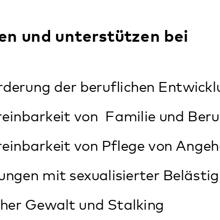
ewalt und Stalking
ung und Diskriminierung im Berufsleben
n
Regina Krause-Friedman
Gleichstellungsbeauftrag
06349 900-1009
gleichstellungsbeauftra