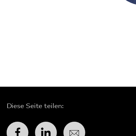
Angebote
Modellvorhaben im Pfalzklinikum
Modell 365° in der Gemeindepsychiatrie
Angebote im Krankenhaus
Wohnangebote
Tagesangebote
Ambulante Angebote
Weitere Angebote
Diagnostik und Therapie