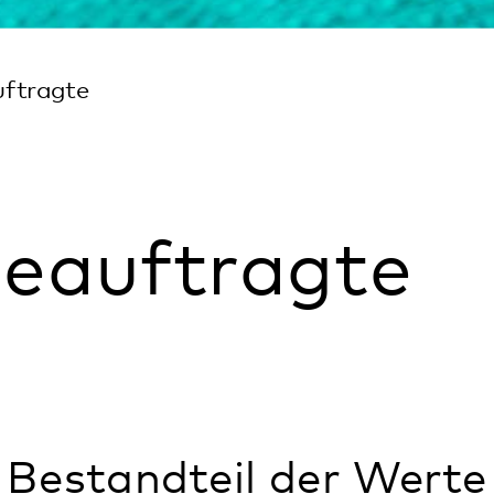
tragte
teil der Werte
zu der das
tz Rheinland-Pfalz
nnung von