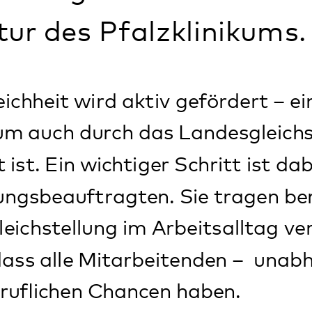
eauftragten. Sie tragen beratend und 
ellung im Arbeitsalltag verankert wird. 
lle Mitarbeitenden – unabhängig vom G
hen Chancen haben.
d unterstützen bei
g der beruflichen Entwicklung von Frau
keit von Familie und Beruf
rkeit von Pflege von Angehörigen und B
mit sexualisierter Belästigung am Arbe