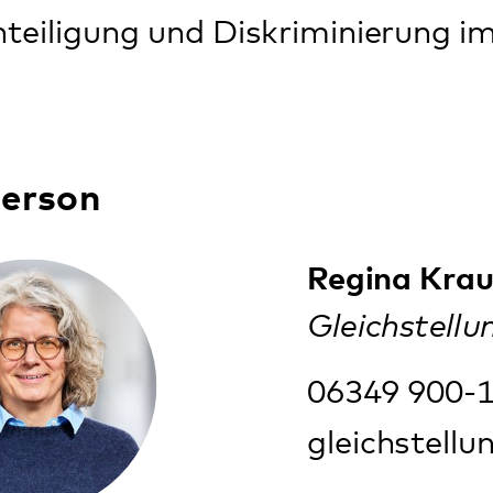
Weinstr. 100
76889 Klingenmünster