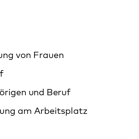
n
te
gte@pfalzklinikum.de