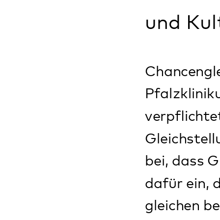
Gleichstellungsb
bei, dass Gleichst
dafür ein, dass a
gleichen beruflic
Sie beraten un
der Förderun
der Vereinbar
der Vereinba
Erfahrungen 