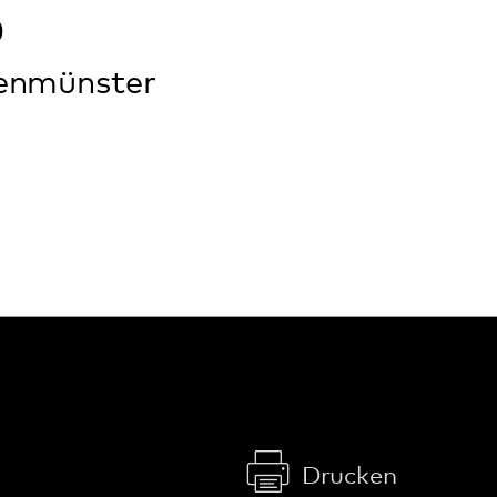
Kommunikation & Marketing
Kontakt
Anfahrt
Pfalzklinikum
Weinstraße 100
76889 Klingenmünster
T. 06349 900-0
E.
info
@
pfalzklinikum.de