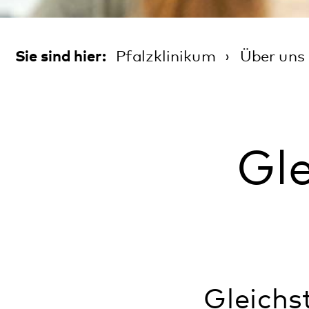
Gleic
Gleichstellu
und Kultur d
Chancengleichheit
Pfalzklinikum au
verpflichtet ist. 