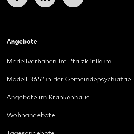
Entlassmanagement
Beschwerdemanagement
FAQ Maßregelvollzug
Stichworte A–Z