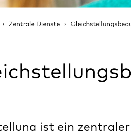
hstellungsbeauf
ng ist ein zentraler Bestand
es Pfalzklinikums.
 wird aktiv gefördert – eine Aufgabe, 
ch durch das Landesgleichstellungsgese
Ein wichtiger Schritt ist dabei die Bene