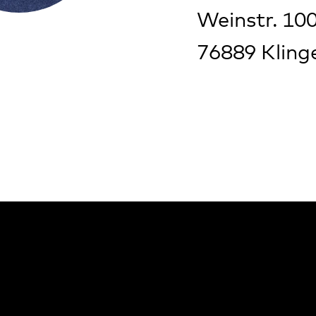
Standorte
Annweiler
Bad Bergzabern
Bellheim
Dahn
Kaiserslautern
Klingenmünster
Kusel
Landau