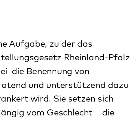
unterstützend dazu
Sie setzen sich
eschlecht – die
en
eruf
itsplatz