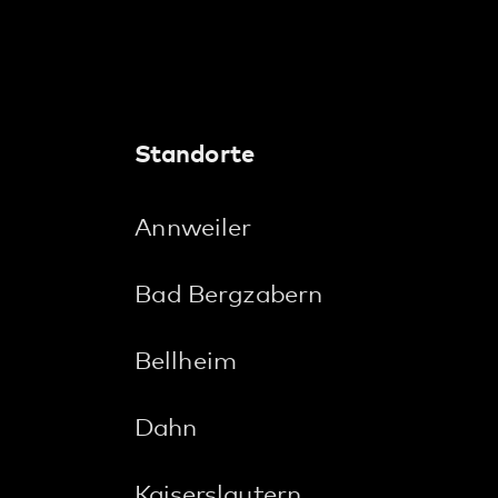
Maikammer
Neustadt
Pirmasens
Rockenhausen
Rodalben
Speyer
Wörth