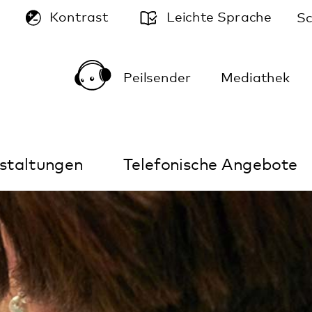
A
Leichte Sprache
Schriftgröße:
A
A
Peilsender
Mediathek
Kontakt
Anfahrt
Telefonische Angebote
Im Notfall