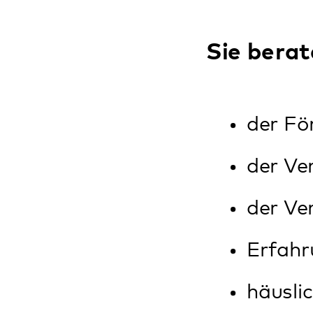
häuslicher G
Benachteilig
Kontaktperso