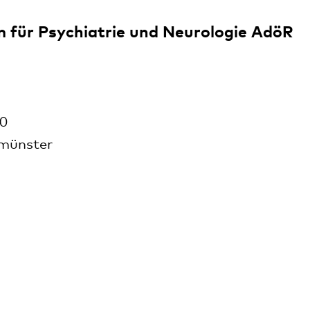
m für Psychiatrie und Neurologie AdöR
00
nmünster