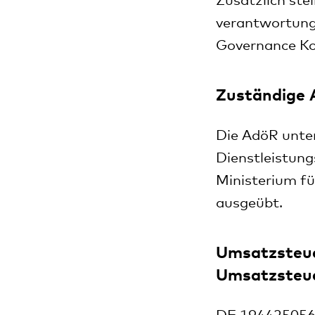
Zusätzlich ste
verantwortung
Governance K
Zuständige 
Die AdöR unter
Dienstleistung
Ministerium fü
ausgeübt.
Umsatzsteue
Umsatzsteu