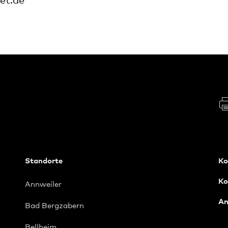
et.de
Standorte
Ko
Ko
Annweiler
An
Bad Bergzabern
Bellheim