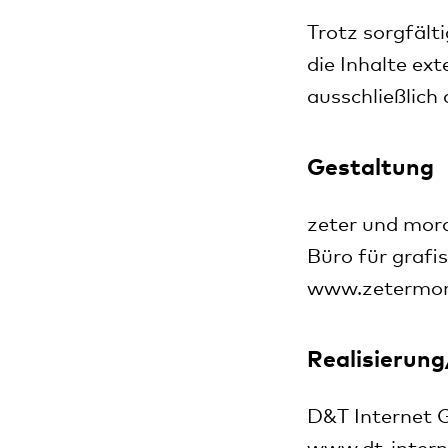
Trotz sorgfält
die Inhalte ext
ausschließlich
Gestaltung
zeter und mor
Büro für grafi
www.zetermor
Realisierun
D&T Internet