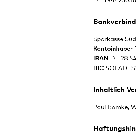
DE 19442505
Bankverbin
Sparkasse Süd
Kontoinhaber
P
IBAN
DE 28 54
BIC
SOLADES
Inhaltlich V
Paul Bomke, W
Haftungshin