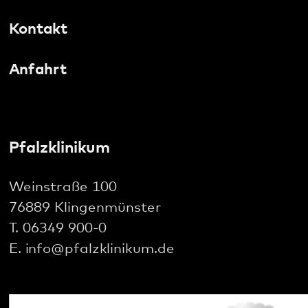
E.
info
@
pfalzklinikum.de