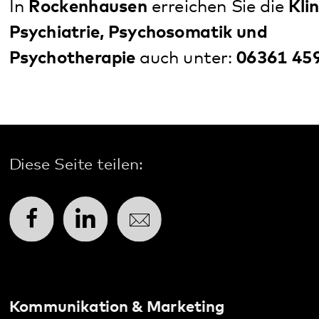
Facebook
LinkedIn
E-Mail
Kommunikation & Marketing
Kontakt
Anfahrt
Pfalzklinikum
Weinstraße 100
76889 Klingenmünster
T. 06349 900-0