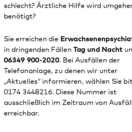
Sie erreichen die
Erwachsenenpsychiatrie
in dringenden Fällen
Tag und Nacht
unter:
06349 900-2020
. Bei Ausfällen der
Telefonanlage, zu denen wir unter
„Aktuelles“
informieren, wählen Sie bitte die
0174 3448216. Diese Nummer ist
ausschließlich im Zeitraum von Ausfällen
erreichbar.
Sie erreichen die
Kinder- und
Jugendpsychiatrie
(KJPP)
in dringenden
Fällen
Tag und Nacht
unter:
06349 900-3888.